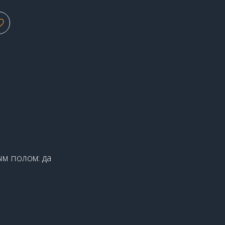
2
м полом: да