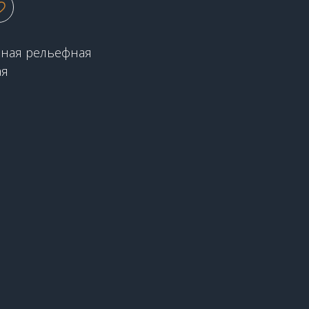
чная рельефная
ая
2