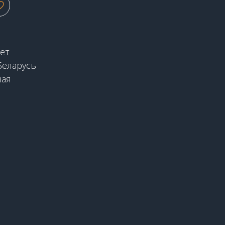
ет
Беларусь
ная
2