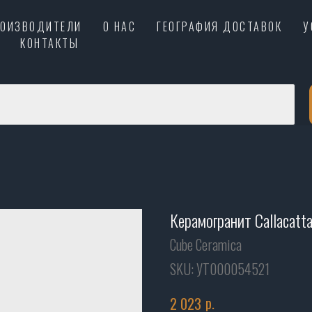
РОИЗВОДИТЕЛИ
О НАС
ГЕОГРАФИЯ ДОСТАВОК
У
КОНТАКТЫ
Керамогранит Callacatt
Cube Ceramica
SKU:
УТ000054521
р.
2 023