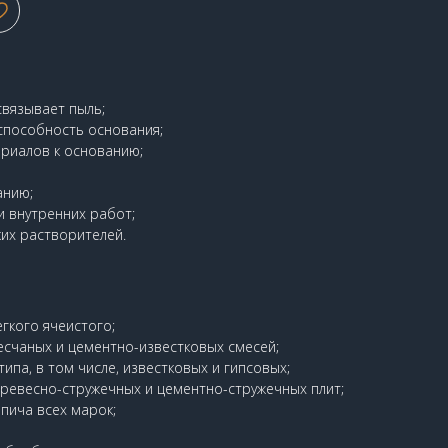
связывает пыль;
пособность основания;
риалов к основанию;
анию;
и внутренних работ;
их растворителей.
егкого ячеистого;
есчаных и цементно-известковых смесей;
ипа, в том числе, известковых и гипсовых;
древесно-стружечных и цементно-стружечных плит;
рпича всех марок;