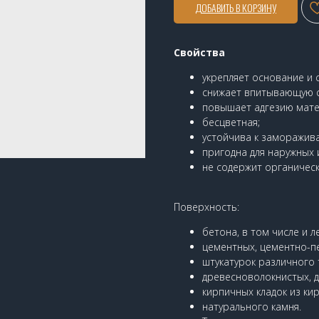
ДОБАВИТЬ В КОРЗИНУ
Свойства
укрепляет основание и 
снижает впитывающую с
повышает адгезию мате
бесцветная;
устойчива к заморажив
пригодна для наружных 
не содержит органическ
Поверхность:
бетона, в том числе и л
цементных, цементно-п
штукатурок различного т
древесноволокнистых, 
кирпичных кладок из ки
натурального камня.