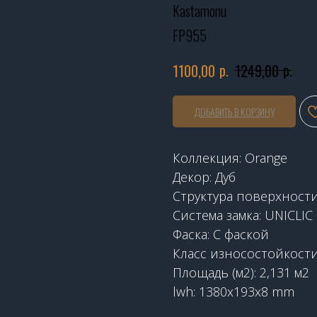
Kastamonu
FP955
р.
р.
1100,00
1249,00
ДОБАВИТЬ В КОРЗИНУ
Коллекция: Orange
Декор: Дуб
Структура поверхност
Система замка: UNICLIC
Фаска: C фаской
Класс износостойкости
Площадь (м2): 2,131 м2
lwh: 1380x193x8 mm