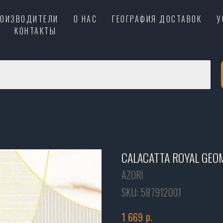
РОИЗВОДИТЕЛИ
О НАС
ГЕОГРАФИЯ ДОСТАВОК
У
КОНТАКТЫ
CALACATTA ROYAL GEO
AZORI
SKU:
587912001
р.
1 669