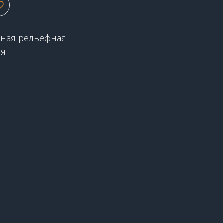
чная рельефная
ая
2