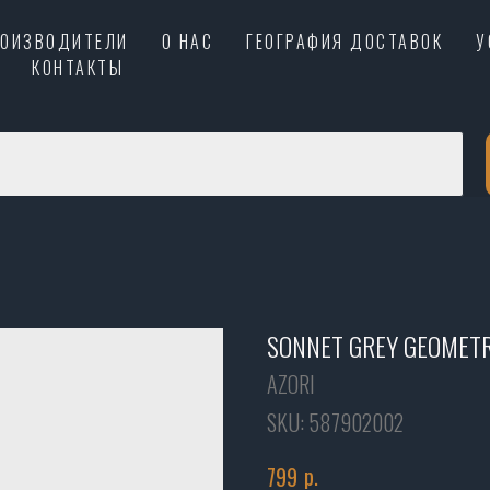
РОИЗВОДИТЕЛИ
О НАС
ГЕОГРАФИЯ ДОСТАВОК
У
КОНТАКТЫ
SONNET GREY GEOMETR
AZORI
SKU:
587902002
р.
799