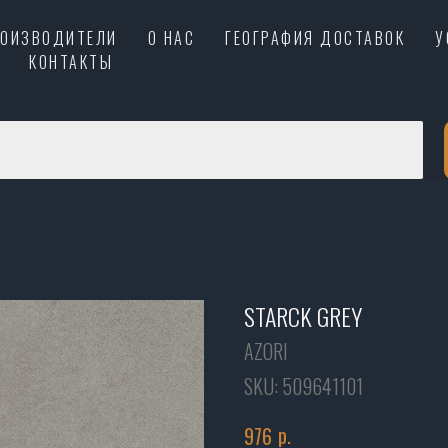
РОИЗВОДИТЕЛИ
О НАС
ГЕОГРАФИЯ ДОСТАВОК
У
КОНТАКТЫ
STARCK GREY
AZORI
SKU:
509641101
р.
976