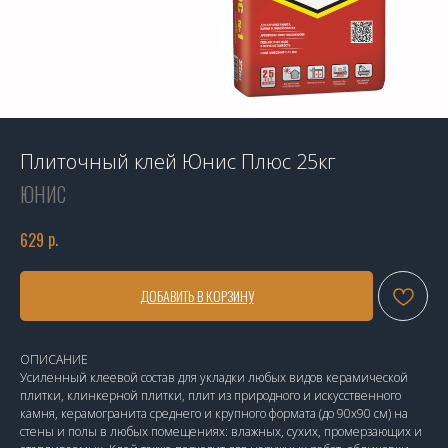
Плиточный клей Юнис Плюс 25кг
ЮНИС
р.
629
ДОБАВИТЬ В КОРЗИНУ
ОПИСАНИЕ
Усиленный клеевой состав для укладки любых видов керамической
плитки, клинкерной плитки, плит из природного и искусственного
камня, керамогранита среднего и крупного формата (до 90х90 см) на
стены и полы в любых помещениях: влажных, сухих, промерзающих и