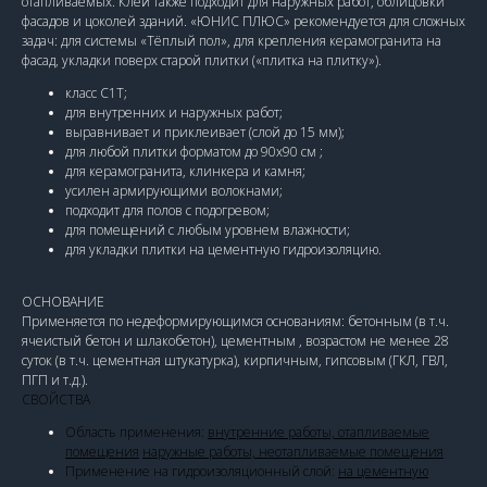
отапливаемых. Клей также подходит для наружных работ, облицовки
фасадов и цоколей зданий. «ЮНИС ПЛЮС» рекомендуется для сложных
задач: для системы «Тёплый пол», для крепления керамогранита на
фасад, укладки поверх старой плитки («плитка на плитку»).
класс С1Т;
для внутренних и наружных работ;
выравнивает и приклеивает (слой до 15 мм);
для любой плитки форматом до 90х90 см ;
для керамогранита, клинкера и камня;
усилен армирующими волокнами;
подходит для полов с подогревом;
для помещений с любым уровнем влажности;
для укладки плитки на цементную гидроизоляцию.
ОСНОВАНИЕ
Применяется по недеформирующимся основаниям: бетонным (в т.ч.
ячеистый бетон и шлакобетон), цементным , возрастом не менее 28
суток (в т.ч. цементная штукатурка), кирпичным, гипсовым (ГКЛ, ГВЛ,
ПГП и т.д.).
СВОЙСТВА
Область применения:
внутренние работы, отапливаемые
помещения
наружные работы, неотапливаемые помещения
Применение на гидроизоляционный слой:
на цементную