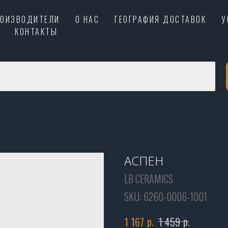
РОИЗВОДИТЕЛИ
О НАС
ГЕОГРАФИЯ ДОСТАВОК
У
КОНТАКТЫ
АСПЕН
LB CERAMICS
SKU:
6260-0006-1001
р.
р.
1 167
1 459