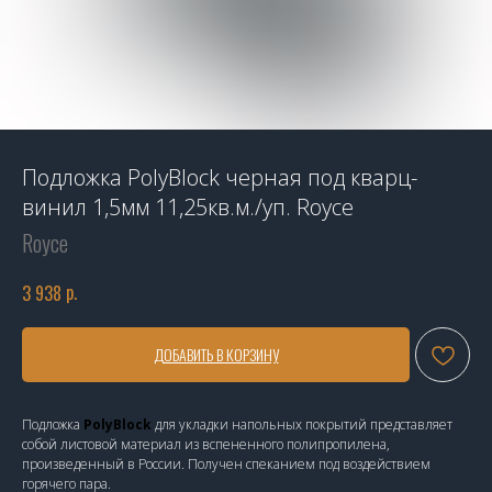
Подложка PolyBlock черная под кварц-
винил 1,5мм 11,25кв.м./уп. Royce
Royce
р.
3 938
ДОБАВИТЬ В КОРЗИНУ
Подложка
PolyBlock
для укладки напольных покрытий представляет
собой листовой материал из вспененного полипропилена,
произведенный в России. Получен спеканием под воздействием
горячего пара.