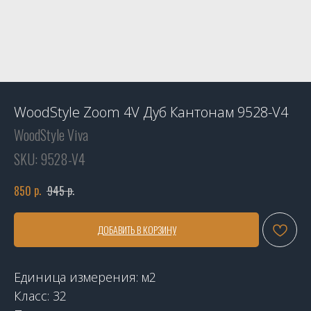
WoodStyle Zoom 4V Дуб Кантонам 9528-V4
WoodStyle Viva
SKU:
9528-V4
р.
р.
850
945
ДОБАВИТЬ В КОРЗИНУ
Единица измерения: м2
Класс: 32