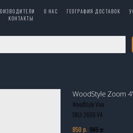
РОИЗВОДИТЕЛИ
О НАС
ГЕОГРАФИЯ ДОСТАВОК
У
КОНТАКТЫ
WoodStyle Zoom 4
WoodStyle Viva
SKU:
2660-V4
р.
р.
850
945