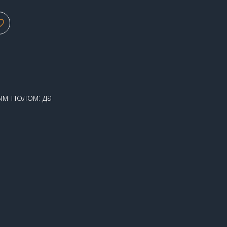
2
м полом: да