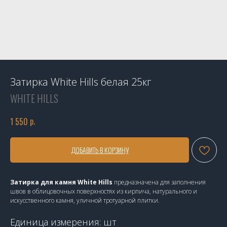
Затирка White Hills белая 25кг
WHITE HILLS
р.
1 550
ДОБАВИТЬ В КОРЗИНУ
Затирка для камня White Hills
предназначена для заполнения
швов в облицовочных поверхностях из кирпича, натурального и
искусственного камня, уличной тротуарной плитки.
Единица измерения: шт