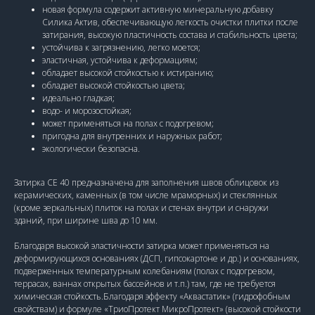
новая формула содержит активную минеральную добавку
Силика Актив, обеспечивающую легкость очистки плитки после
затирания, высокую пластичность состава и стабильность цвета;
устойчива к загрязнению, легко моется;
эластичная, устойчива к деформациям;
обладает высокой стойкостью к истиранию;
обладает высокой стойкостью цвета;
идеально гладкая;
водо- и морозостойкая;
может применяться на полах с подогревом;
пригодна для внутренних и наружных работ;
экологически безопасна.
Затирка CE 40 предназначена для заполнения швов облицовок из
керамических, каменных (в том числе мраморных) и стеклянных
(кроме зеркальных) плиток на полах и стенах внутри и снаружи
зданий, при ширине шва до 10 мм.
Благодаря высокой эластичности затирка может применяться на
деформирующихся основаниях (ДСП, гипсокартоне и др.) и основаниях,
подверженных температурным колебаниям (полах с подогревом,
террасах, ваннах открытых бассейнов и т.п.) там, где не требуется
химическая стойкость.Благодаря эффекту «Аквастатик» (гидрофобным
свойствам) и формуле «ТриоПротект МикроПротект» (высокой стойкости