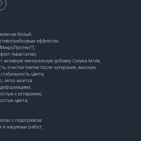
 включая белый;
ротивогрибковым эффектом
МикроПротект");
ект Аквастатик);
 активную минеральную добавку Силика Актив,
ь очистки плитки после затирания, высокую
 стабильность цвета;
, легко моется;
к деформациям;
остью к истиранию;
остью цвета;
олах с подогревом;
х и наружных работ;
.