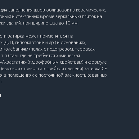
 для заполнения швов облицовок из керамических,
ных) и стеклянных (кроме зеркальных) плиток на
ужи зданий, при ширине шва до 10 мм.
сти затирка может применяться на
(ДСП, гипсокартоне и др.) и основаниях,
колебаниям (полах с подогревом, террасах,
.п.) там, где не требуется химическая
 «Аквастатик» (гидрофобным свойствам) и формуле
высокой стойкости к грибку и плесени) затирка CE
я в помещениях с постоянной влажностью: ванных
п.
т