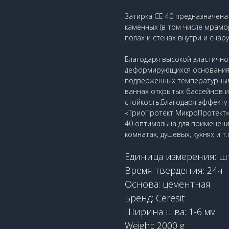
Затирка CE 40 предназначена
каменных (в том числе мрамор
полах и стенах внутри и снар
Благодаря высокой эластично
деформирующихся основаниях 
подверженных температурным 
ваннах открытых бассейнов и т
стойкость.Благодаря эффекту
«ТриоПротект МикроПротект» (
40 оптимальна для применени
комнатах, душевых, кухнях и т.
Единица измерения: ш
Время твердения: 24ч
Основа: цементная
Бренд: Ceresit
Ширина шва: 1-6 мм
Weight: 2000 g