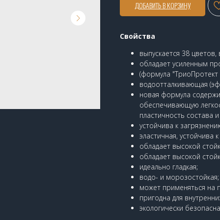
ДОБАВИТЬ В КОРЗИНУ
Свойства
выпускается 38 цветов,
обладает усиленным п
(формула "ТриоПротект 
водоотталкивающая (эфф
новая формула содержит
обеспечивающую легкост
пластичность состава и
устойчива к загрязнению
эластичная, устойчива 
обладает высокой стойк
обладает высокой стойк
идеально гладкая;
водо- и морозостойкая;
может применяться на п
пригодна для внутренни
экологически безопасна