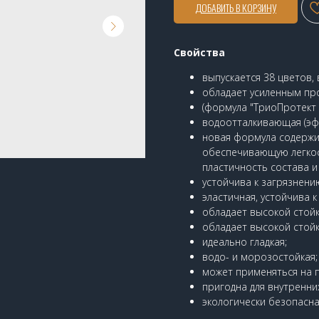
ДОБАВИТЬ В КОРЗИНУ
Свойства
выпускается 38 цветов,
обладает усиленным п
(формула "ТриоПротект 
водоотталкивающая (эфф
новая формула содержит
обеспечивающую легкост
пластичность состава и
устойчива к загрязнению
эластичная, устойчива 
обладает высокой стойк
обладает высокой стойк
идеально гладкая;
водо- и морозостойкая;
может применяться на п
пригодна для внутренни
экологически безопасна