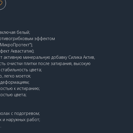
 включая белый;
ротивогрибковым эффектом
МикроПротект");
ект Аквастатик);
 активную минеральную добавку Силика Актив,
ь очистки плитки после затирания, высокую
 стабильность цвета;
, легко моется;
к деформациям;
остью к истиранию;
остью цвета;
олах с подогревом;
х и наружных работ;
.