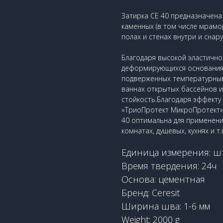
Затирка CE 40 предназначена
каменных (в том числе мрамор
полах и стенах внутри и снар
Благодаря высокой эластично
деформирующихся основаниях 
подверженных температурным 
ваннах открытых бассейнов и т
стойкость.Благодаря эффекту
«ТриоПротект МикроПротект» (
40 оптимальна для применени
комнатах, душевых, кухнях и т.
Единица измерения: ш
Время твердения: 24ч
Основа: цементная
Бренд: Ceresit
Ширина шва: 1-6 мм
Weight: 2000 g