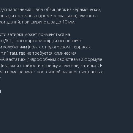
 для заполнения швов облицовок из керамических,
ных) и стеклянных (кроме зеркальных) плиток на
ужи зданий, при ширине шва до 10 мм.
сти затирка может применяться на
(ДСП, гипсокартоне и др.) и основаниях,
колебаниям (полах с подогревом, террасах,
.п.) там, где не требуется химическая
 «Аквастатик» (гидрофобным свойствам) и формуле
высокой стойкости к грибку и плесени) затирка CE
я в помещениях с постоянной влажностью: ванных
п.
т