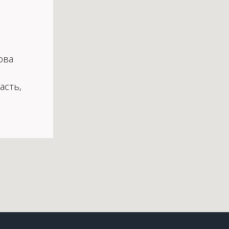
ова
асть,