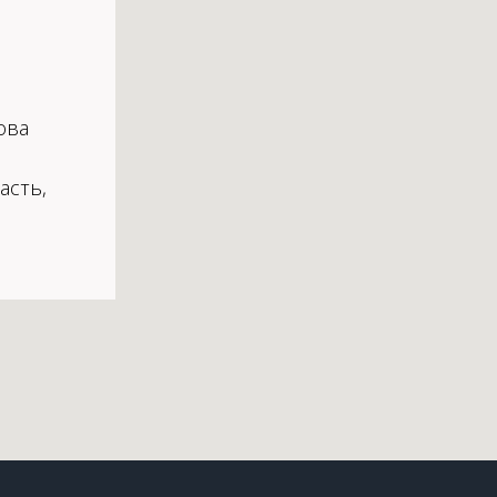
ова
асть,