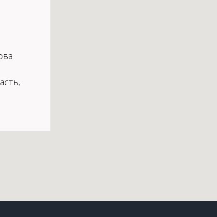
ова
асть,