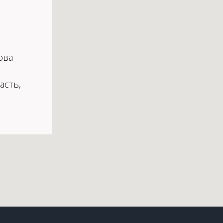
ова
асть,