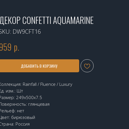
ДЕКОР CONFETTI AQUAMARINE
SKU:
DW9CFT16
959
р.
ДОБАВИТЬ В КОРЗИНУ
Коллекция: Rainfall / Fluence / Luxury
Ед. изм.: Шт
Размер: 249x500x7.5
Поверхность: глянцевая
Рельеф: нет
Цвет: бирюзовый
Страна: Россия