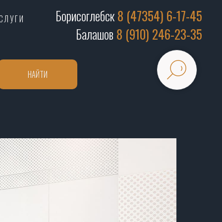
Борисоглебск
8 (47354) 6-17-45
СЛУГИ
Балашов
8 (910) 246-23-35
НАЙТИ