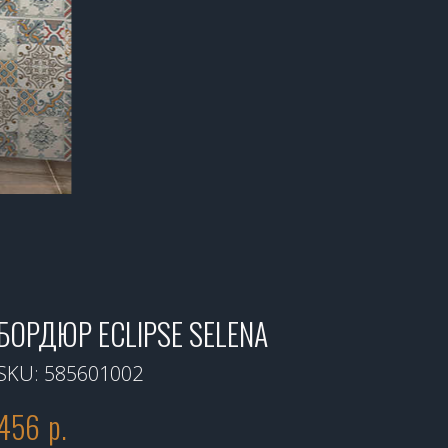
БОРДЮР ECLIPSE SELENA
SKU:
585601002
456
р.