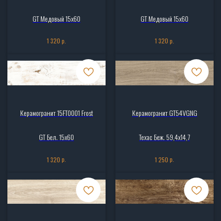
GT Медовый 15х60
GT Медовый 15х60
р.
р.
1 320
1 320
Керамогранит 15FT0001 Frost
Керамогранит GT54VGNG
GT Бел. 15х60
Техас Беж. 59,4x14,7
р.
р.
1 320
1 250