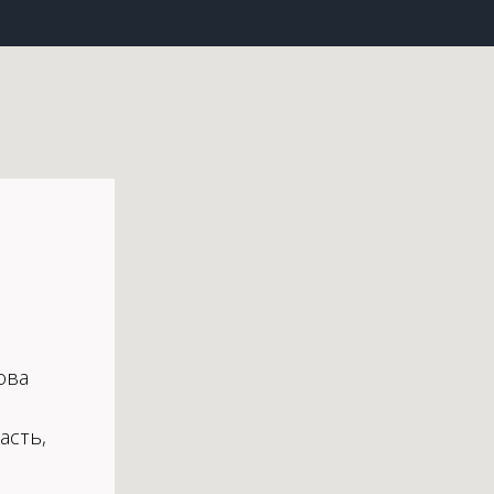
ова
асть,