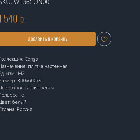
SKU:
WT36CON00
1 540
р.
ДОБАВИТЬ В КОРЗИНУ
Коллекция: Congo
Назначение: плитка настенная
Ед. изм.: М2
Размер: 300х600х9
Поверхность: глянцевая
Рельеф: нет
Цвет: белый
Страна: Россия