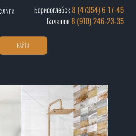
Борисоглебск
8 (47354) 6-17-45
СЛУГИ
Балашов
8 (910) 246-23-35
НАЙТИ