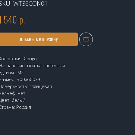
SKU:
WT36CON01
1 540
р.
ДОБАВИТЬ В КОРЗИНУ
Коллекция: Congo
Назначение: плитка настенная
Ед. изм.: М2
Размер: 300х600х9
Поверхность: глянцевая
Рельеф: нет
Цвет: белый
Страна: Россия