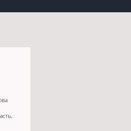
ова
асть,