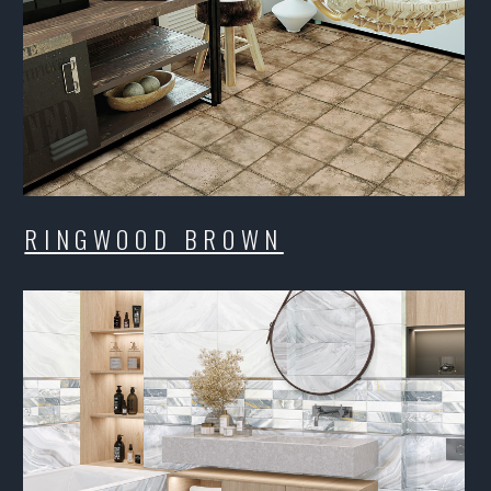
ADEO
ARTW
ONGO
PLAY&