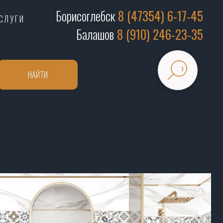
Борисоглебск
8 (47354) 6-17-45
СЛУГИ
Балашов
8 (910) 246-23-35
НАЙТИ