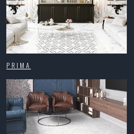
TEONA
AM
BLUES
C