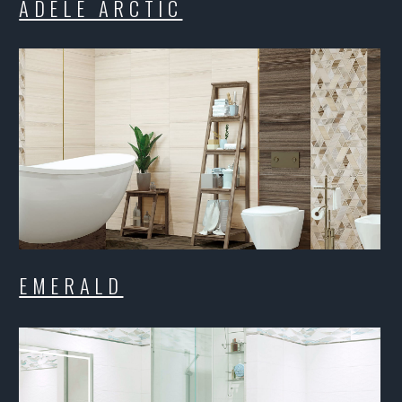
EMERALD
ES
MANHATTAN
B