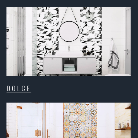
DOLCE
F
SANDERS
RE