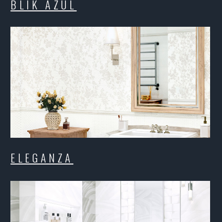
ELEGANZA
E
MIRACLE
M