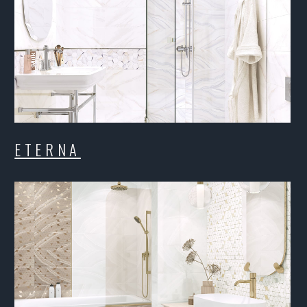
RESORT
VI
DETROIT
G