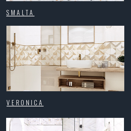
VERONICA
V
ETERNA
JU